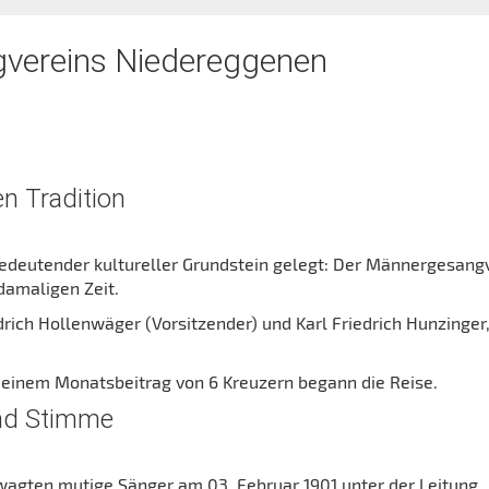
vereins Niedereggenen
n Tradition
bedeutender kultureller Grundstein gelegt: Der Männergesang
damaligen Zeit.
rich Hollenwäger (Vorsitzender) und Karl Friedrich Hunzinger
einem Monatsbeitrag von 6 Kreuzern begann die Reise.
und Stimme
wagten mutige Sänger am 03. Februar 1901 unter der Leitung